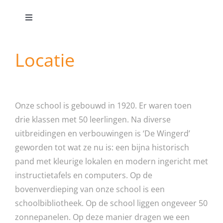
Toggle
Navigation
CBS De Wingerd
Locatie
onze school
Onze school is gebouwd in 1920. Er waren toen
onderwijs
drie klassen met 50 leerlingen. Na diverse
uitbreidingen en verbouwingen is ‘De Wingerd’
ouders/verzorgers
geworden tot wat ze nu is: een bijna historisch
pand met kleurige lokalen en modern ingericht met
contact
instructietafels en computers. Op de
bovenverdieping van onze school is een
schoolbibliotheek. Op de school liggen ongeveer 50
zonnepanelen. Op deze manier dragen we een