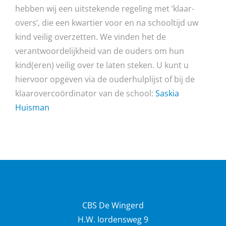
hebben wij een uitstekende regeling met ‘klaar-
overs’, die een kwartier voor en na schooltijd uw
kind veilig overzetten. We vinden het de
verantwoordelijkheid van de ouders om hun
kind(eren) veilig over te laten steken. U kunt u
hiervoor opgeven via de ouderhulplijst of bij de
klaarovercoördinator van de school:
Saskia
Huisman
CBS De Wingerd
H.W. Iordensweg 9