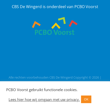
CBS De Wingerd is onderdeel van PCBO Voorst
Alle rechten voorbehouden CBS De Wingerd Copyright ©
2026
|
Webdesign
Vanbinnennaarbuiten
PCBO Voorst gebruikt functionele cookies.
Lees hier hoe wij omgaan met uw privacy.
OK
Facebook
Instagram