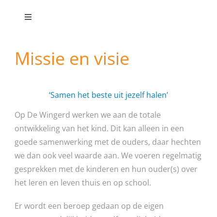
Toggle
Navigation
CBS De Wingerd
Missie en visie
onze school
‘Samen het beste uit jezelf halen’
onderwijs
Op De Wingerd werken we aan de totale
ontwikkeling van het kind. Dit kan alleen in een
ouders/verzorgers
goede samenwerking met de ouders, daar hechten
we dan ook veel waarde aan. We voeren regelmatig
gesprekken met de kinderen en hun ouder(s) over
contact
het leren en leven thuis en op school.
Er wordt een beroep gedaan op de eigen