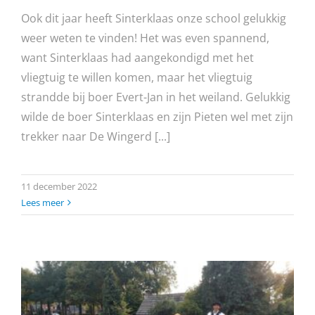
Ook dit jaar heeft Sinterklaas onze school gelukkig
weer weten te vinden! Het was even spannend,
want Sinterklaas had aangekondigd met het
vliegtuig te willen komen, maar het vliegtuig
strandde bij boer Evert-Jan in het weiland. Gelukkig
wilde de boer Sinterklaas en zijn Pieten wel met zijn
trekker naar De Wingerd [...]
11 december 2022
Lees meer