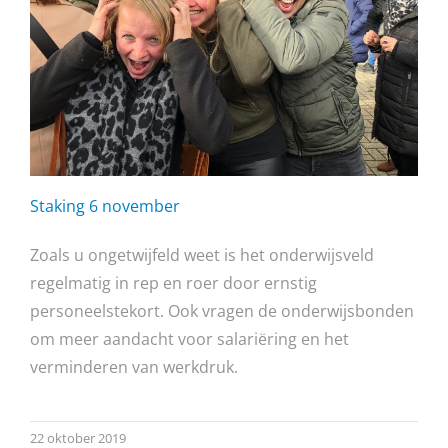
Staking 6 november
Zoals u ongetwijfeld weet is het onderwijsveld
regelmatig in rep en roer door ernstig
personeelstekort. Ook vragen de onderwijsbonden
om meer aandacht voor salariëring en het
verminderen van werkdruk.
22 oktober 2019