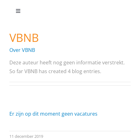
Toggle
Navigation
CBS De Wingerd
VBNB
onze school
Over
VBNB
Deze auteur heeft nog geen informatie verstrekt.
onderwijs
So far VBNB has created 4 blog entries.
ouders/verzorgers
contact
Er zijn op dit moment geen vacatures
11 december 2019